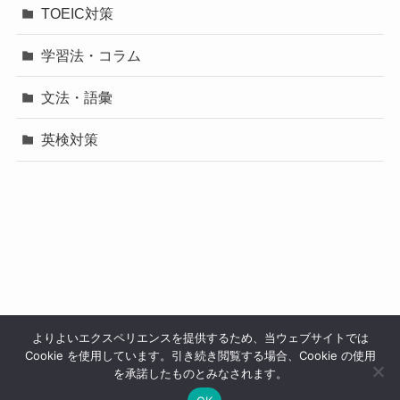
TOEIC対策
学習法・コラム
文法・語彙
英検対策
プライバシーポリシー
よりよいエクスペリエンスを提供するため、当ウェブサイトでは
Cookie を使用しています。引き続き閲覧する場合、Cookie の使用
©
HITO ENGLISH.
を承諾したものとみなされます。